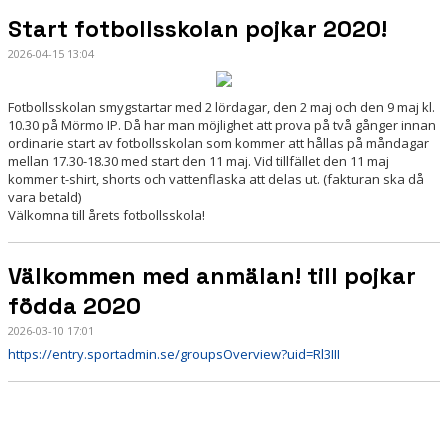
Start fotbollsskolan pojkar 2020!
2026-04-15 13:04
Fotbollsskolan smygstartar med 2 lördagar, den 2 maj och den 9 maj kl.
10.30 på Mörmo IP. Då har man möjlighet att prova på två gånger innan
ordinarie start av fotbollsskolan som kommer att hållas på måndagar
mellan 17.30-18.30 med start den 11 maj. Vid tillfället den 11 maj
kommer t-shirt, shorts och vattenflaska att delas ut. (fakturan ska då
vara betald)
Välkomna till årets fotbollsskola!
Välkommen med anmälan! till pojkar
födda 2020
2026-03-10 17:01
https://entry.sportadmin.se/groupsOverview?uid=Rl3III