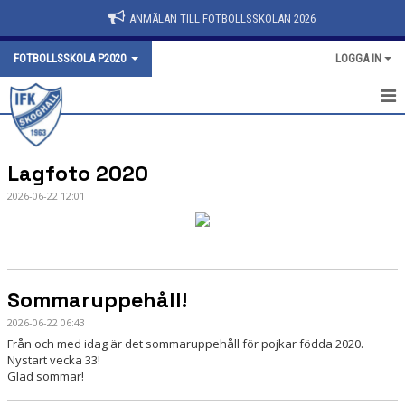
ANMÄLAN TILL FOTBOLLSSKOLAN 2026
FOTBOLLSSKOLA P2020
LOGGA IN
HEM
Lagfoto 2020
NYHETER
2026-06-22 12:01
KALENDER
MATCHER
TRUPPEN
Sommaruppehåll!
2026-06-22 06:43
BILDGALLERI
Från och med idag är det sommaruppehåll för pojkar födda 2020.
Nystart vecka 33!
DOKUMENT
Glad sommar!
KONTAKT