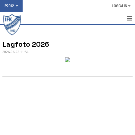
P2012
LOGGA IN
HEM
Lagfoto 2026
NYHETER
2026-06-22 11:54
KALENDER
MATCHER
DOKUMENT
TRUPPEN
BILDGALLERI
KONTAKT