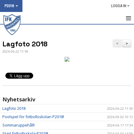
P2018
LOGGA IN
HEM
Lagfoto 2018
NYHETER
<
>
2026-06-22 11:59
KALENDER
MATCHER
TRUPPEN
BILDGALLERI
Nyhetsarkiv
DOKUMENT
Lagfoto 2018
2026-06-22 11:59
Poolspel för fotbollsskolan P2018!
2024-09-02 10:13
KONTAKT
Sommaruppehåll!
2024-06-17 17:34
Start fotbollsskola P2018!
2024-05-06 14:09