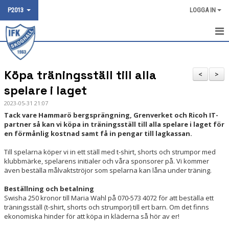
P2013
LOGGA IN
HEM
Köpa träningsställ till alla
NYHETER
<
>
spelare i laget
KALENDER
2023-05-31 21:07
Tack vare Hammarö bergsprängning, Grenverket och Ricoh IT-
MATCHER
partner så kan vi köpa in träningsställ till alla spelare i laget för
en förmånlig kostnad samt få in pengar till lagkassan.
DOKUMENT
Till spelarna köper vi in ett ställ med t-shirt, shorts och strumpor med
klubbmärke, spelarens initialer och våra sponsorer på. Vi kommer
TRUPPEN
även beställa målvaktströjor som spelarna kan låna under träning.
BILDGALLERI
Beställning och betalning
Swisha 250 kronor till Maria Wahl på 070-573 4072 för att beställa ett
KONTAKT
träningsställ (t-shirt, shorts och strumpor) till ert barn. Om det finns
ekonomiska hinder för att köpa in kläderna så hör av er!