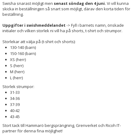
Swisha snarast möjligt men
senast söndag den 4 juni.
Vi vill kunna
skicka in beställningen så snart som möjligt, därav den korta tiden för
beställning.
Uppgifter i swishmeddelandet
-> Fyll i barnets namn, önskade
initialer och vilken storlek ni vill ha på shorts, t-shirt och strumpor.
Storlekar att välja på (t-shirt och shorts):
130-140 (barn)
150-160 (barn)
XS (herr)
S (herr)
M (herr)
L (herr)
Storlek strumpor:
31-33
34-36
37-39
40-42
43-45
Stort tack till Hammarö bergsprängning, Grenverket och Ricoh IT-
partner för denna fina möjlighet!