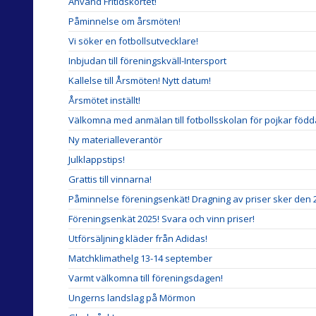
Använd Fritidskortet!
Påminnelse om årsmöten!
Vi söker en fotbollsutvecklare!
Inbjudan till föreningskväll-Intersport
Kallelse till Årsmöten! Nytt datum!
Årsmötet inställt!
Välkomna med anmälan till fotbollsskolan för pojkar född
Ny materialleverantör
Julklappstips!
Grattis till vinnarna!
Påminnelse föreningsenkät! Dragning av priser sker den 
Föreningsenkät 2025! Svara och vinn priser!
Utförsäljning kläder från Adidas!
Matchklimathelg 13-14 september
Varmt välkomna till föreningsdagen!
Ungerns landslag på Mörmon