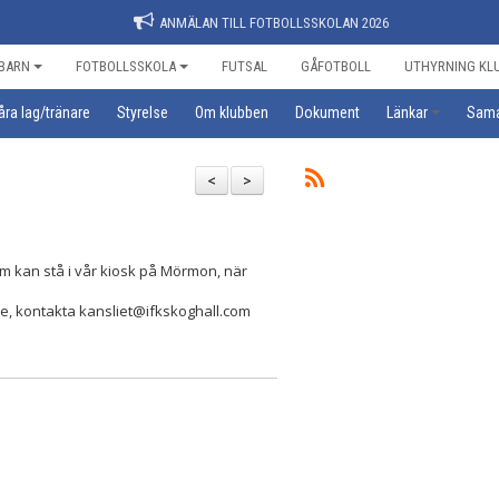
ANMÄLAN TILL FOTBOLLSSKOLAN 2026
BARN
FOTBOLLSSKOLA
FUTSAL
GÅFOTBOLL
UTHYRNING KL
åra lag/tränare
Styrelse
Om klubben
Dokument
Länkar
Sama
<
>
om kan stå i vår kiosk på Mörmon, när
sse, kontakta kansliet@ifkskoghall.com