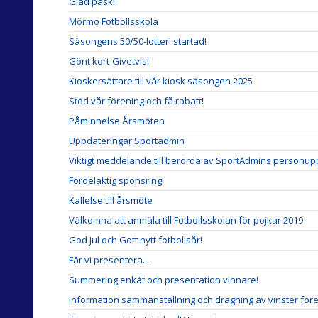
Glad påsk!
Mörmo Fotbollsskola
Säsongens 50/50-lotteri startad!
Gönt kort-Givetvis!
Kioskersättare till vår kiosk säsongen 2025
Stöd vår förening och få rabatt!
Påminnelse Årsmöten
Uppdateringar Sportadmin
Viktigt meddelande till berörda av SportAdmins personupp
Fördelaktig sponsring!
Kallelse till årsmöte
Välkomna att anmäla till Fotbollsskolan för pojkar 2019
God Jul och Gott nytt fotbollsår!
Får vi presentera....
Summering enkät och presentation vinnare!
Information sammanställning och dragning av vinster för