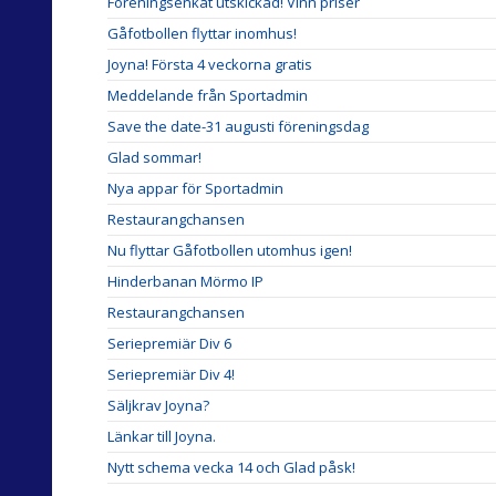
Föreningsenkät utskickad! Vinn priser
Gåfotbollen flyttar inomhus!
Joyna! Första 4 veckorna gratis
Meddelande från Sportadmin
Save the date-31 augusti föreningsdag
Glad sommar!
Nya appar för Sportadmin
Restaurangchansen
Nu flyttar Gåfotbollen utomhus igen!
Hinderbanan Mörmo IP
Restaurangchansen
Seriepremiär Div 6
Seriepremiär Div 4!
Säljkrav Joyna?
Länkar till Joyna.
Nytt schema vecka 14 och Glad påsk!