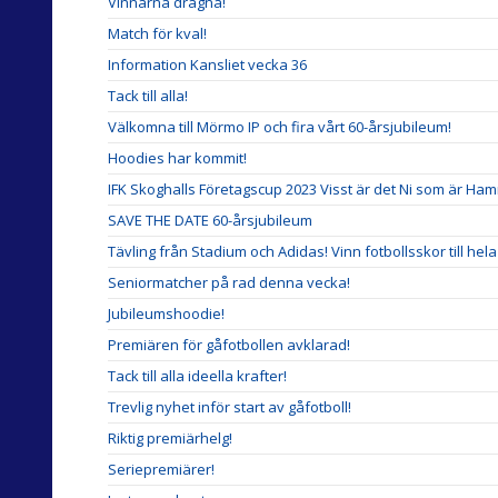
Vinnarna dragna!
Match för kval!
Information Kansliet vecka 36
Tack till alla!
Välkomna till Mörmo IP och fira vårt 60-årsjubileum!
Hoodies har kommit!
IFK Skoghalls Företagscup 2023 Visst är det Ni som är Ha
SAVE THE DATE 60-årsjubileum
Tävling från Stadium och Adidas! Vinn fotbollsskor till hela
Seniormatcher på rad denna vecka!
Jubileumshoodie!
Premiären för gåfotbollen avklarad!
Tack till alla ideella krafter!
Trevlig nyhet inför start av gåfotboll!
Riktig premiärhelg!
Seriepremiärer!