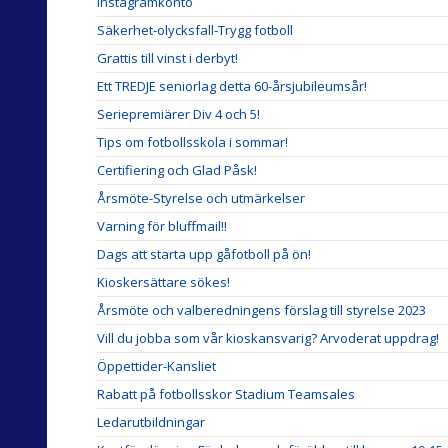
Instagramkonto
Säkerhet-olycksfall-Trygg fotboll
Grattis till vinst i derbyt!
Ett TREDJE seniorlag detta 60-årsjubileumsår!
Seriepremiärer Div 4 och 5!
Tips om fotbollsskola i sommar!
Certifiering och Glad Påsk!
Årsmöte-Styrelse och utmärkelser
Varning för bluffmail!!
Dags att starta upp gåfotboll på ön!
Kioskersättare sökes!
Årsmöte och valberedningens förslag till styrelse 2023
Vill du jobba som vår kioskansvarig? Arvoderat uppdrag!
Öppettider-Kansliet
Rabatt på fotbollsskor Stadium Teamsales
Ledarutbildningar