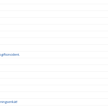
giftsincident.
eningsenkät!