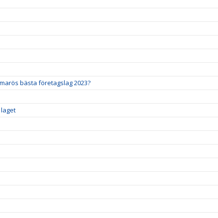
mmarös bästa företagslag 2023?
 laget