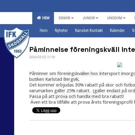
HEM
SENIOR
JUNIOR
UNGDOM
Hem
Nyheter
Kansliet-Kontakt
Kalender
V
Påminnelse föreningskväll Int
2026-03-02 11:10
Påminner om föreningskvällen hos Intersport imorgo
butiken Karlstad Bergvik,
Det kommer erbjudas 30% rabatt på skor och fotbolls
varumärken gäller 25% rabatt.
(gäller endast på ordi
Passa på att prova och handla med bra rabatt!
Även ett bra tillfälle att prova årets föreningsprofil 