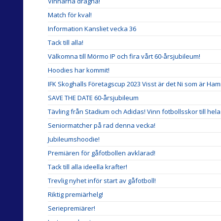
Vinnarna dragna!
Match för kval!
Information Kansliet vecka 36
Tack till alla!
Välkomna till Mörmo IP och fira vårt 60-årsjubileum!
Hoodies har kommit!
IFK Skoghalls Företagscup 2023 Visst är det Ni som är Ha
SAVE THE DATE 60-årsjubileum
Tävling från Stadium och Adidas! Vinn fotbollsskor till hela
Seniormatcher på rad denna vecka!
Jubileumshoodie!
Premiären för gåfotbollen avklarad!
Tack till alla ideella krafter!
Trevlig nyhet inför start av gåfotboll!
Riktig premiärhelg!
Seriepremiärer!