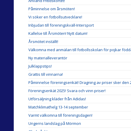
Använd Fritidskortet!
Påminnelse om årsmöten!
Vi söker en fotbollsutvecklare!
Inbjudan till föreningskväll-Intersport
Kallelse till Årsmöten! Nytt datum!
Årsmötet inställt!
Välkomna med anmälan till fotbollsskolan för pojkar född
Ny materialleverantör
Julklappstips!
Grattis till vinnarna!
Påminnelse föreningsenkät! Dragning av priser sker den 
Föreningsenkät 2025! Svara och vinn priser!
Utförsäljning kläder från Adidas!
Matchklimathelg 13-14 september
Varmt välkomna till föreningsdagen!
Ungerns landslag på Mörmon