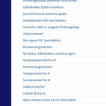
Föreningsenkät utskickad! Vinn priser
Gåfotbollen flyttar inomhus!
Joyna! Första 4 veckorna gratis
Meddelande från Sportadmin
Save the date-31 augusti föreningsdag
Glad sommar!
Nya appar för Sportadmin
Restaurangchansen
Nu flyttar Gåfotbollen utomhus igen!
Hinderbanan Mörmo IP
Restaurangchansen
Seriepremiär Div 6
Seriepremiär Div 4!
Säljkrav Joyna?
Länkar till Joyna.
Nytt schema vecka 14 och Glad påsk!