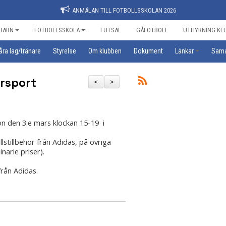
ANMÄLAN TILL FOTBOLLSSKOLAN 2026
BARN
FOTBOLLSSKOLA
FUTSAL
GÅFOTBOLL
UTHYRNING KL
åra lag/tränare
Styrelse
Om klubben
Dokument
Länkar
Sama
ersport
<
>
n den 3:e mars klockan 15-19 i
tillbehör från Adidas, på övriga
narie priser).
från Adidas.