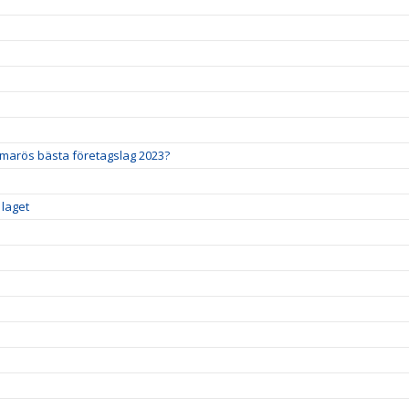
mmarös bästa företagslag 2023?
 laget