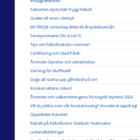
Instagramkonto
Säkerhet-olycksfall-Trygg fotboll
Grattis till vinst i derbyt!
Ett TREDJE seniorlag detta 60-årsjubileumsår!
Seriepremiärer Div 4 och 5!
Tips om fotbollsskola i sommar!
Certifiering och Glad Påsk!
Årsmöte-Styrelse och utmärkelser
Varning för bluffmail!!
Dags att starta upp gåfotboll på ön!
Kioskersättare sökes!
Årsmöte och valberedningens förslag till styrelse 2023
Vill du jobba som vår kioskansvarig? Arvoderat uppdrag!
Öppettider-Kansliet
Rabatt på fotbollsskor Stadium Teamsales
Ledarutbildningar