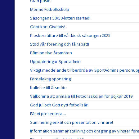
Glad påsk!
Mörmo Fotbollsskola
Säsongens 50/50-lotteri startad!
Gönt kort-Givetvis!
Kioskersättare till vår kiosk säsongen 2025
Stöd vår förening och få rabatt!
Påminnelse Årsmöten
Uppdateringar Sportadmin
Viktigt meddelande till berörda av SportAdmins personupp
Fördelaktig sponsring!
Kallelse till årsmöte
Välkomna att anmäla till Fotbollsskolan för pojkar 2019
God Jul och Gott nytt fotbollsår!
Får vi presentera....
Summering enkät och presentation vinnare!
Information sammanställning och dragning av vinster för