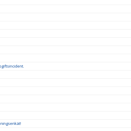
giftsincident.
eningsenkät!