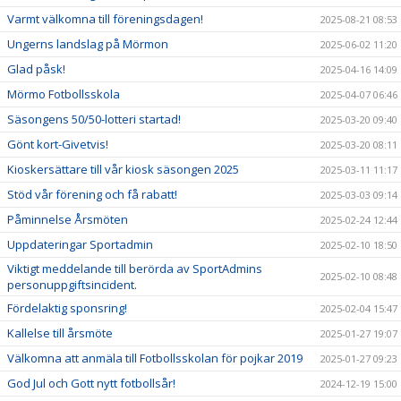
Varmt välkomna till föreningsdagen!
2025-08-21 08:53
Ungerns landslag på Mörmon
2025-06-02 11:20
Glad påsk!
2025-04-16 14:09
Mörmo Fotbollsskola
2025-04-07 06:46
Säsongens 50/50-lotteri startad!
2025-03-20 09:40
Gönt kort-Givetvis!
2025-03-20 08:11
Kioskersättare till vår kiosk säsongen 2025
2025-03-11 11:17
Stöd vår förening och få rabatt!
2025-03-03 09:14
Påminnelse Årsmöten
2025-02-24 12:44
Uppdateringar Sportadmin
2025-02-10 18:50
Viktigt meddelande till berörda av SportAdmins
2025-02-10 08:48
personuppgiftsincident.
Fördelaktig sponsring!
2025-02-04 15:47
Kallelse till årsmöte
2025-01-27 19:07
Välkomna att anmäla till Fotbollsskolan för pojkar 2019
2025-01-27 09:23
God Jul och Gott nytt fotbollsår!
2024-12-19 15:00