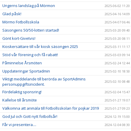
Ungerns landslag på Mörmon
2025-06-02 11:20
Glad påsk!
2025-04-16 14:09
Mörmo Fotbollsskola
2025-04-07 06:46
Säsongens 50/50-lotteri startad!
2025-03-20 09:40
Gönt kort-Givetvis!
2025-03-20 08:11
Kioskersättare till vår kiosk säsongen 2025
2025-03-11 11:17
Stöd vår förening och få rabatt!
2025-03-03 09:14
Påminnelse Årsmöten
2025-02-24 12:44
Uppdateringar Sportadmin
2025-02-10 18:50
Viktigt meddelande till berörda av SportAdmins
2025-02-10 08:48
personuppgiftsincident.
Fördelaktig sponsring!
2025-02-04 15:47
Kallelse till årsmöte
2025-01-27 19:07
Välkomna att anmäla till Fotbollsskolan för pojkar 2019
2025-01-27 09:23
God Jul och Gott nytt fotbollsår!
2024-12-19 15:00
Får vi presentera....
2024-12-04 08:30