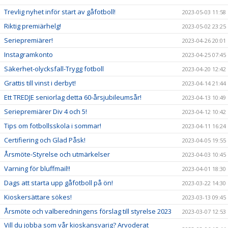
Trevlig nyhet inför start av gåfotboll!
2023-05-03 11:58
Riktig premiärhelg!
2023-05-02 23:25
Seriepremiärer!
2023-04-26 20:01
Instagramkonto
2023-04-25 07:45
Säkerhet-olycksfall-Trygg fotboll
2023-04-20 12:42
Grattis till vinst i derbyt!
2023-04-14 21:44
Ett TREDJE seniorlag detta 60-årsjubileumsår!
2023-04-13 10:49
Seriepremiärer Div 4 och 5!
2023-04-12 10:42
Tips om fotbollsskola i sommar!
2023-04-11 16:24
Certifiering och Glad Påsk!
2023-04-05 19:55
Årsmöte-Styrelse och utmärkelser
2023-04-03 10:45
Varning för bluffmail!!
2023-04-01 18:30
Dags att starta upp gåfotboll på ön!
2023-03-22 14:30
Kioskersättare sökes!
2023-03-13 09:45
Årsmöte och valberedningens förslag till styrelse 2023
2023-03-07 12:53
Vill du jobba som vår kioskansvarig? Arvoderat