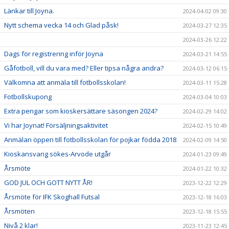
Länkar till Joyna.
2024-04-02 09:30
Nytt schema vecka 14 och Glad påsk!
2024-03-27 12:35
2024-03-26 12:22
Dags för registrering inför Joyna
2024-03-21 14:55
Gåfotboll, vill du vara med? Eller tipsa några andra?
2024-03-12 06:15
Välkomna att anmäla till fotbollsskolan!
2024-03-11 15:28
Fotbollskupong
2024-03-04 10:03
Extra pengar som kioskersättare säsongen 2024?
2024-02-29 14:02
Vi har Joynat! Försäljningsaktivitet
2024-02-15 10:49
Anmälan öppen till fotbollsskolan för pojkar födda 2018
2024-02-09 14:50
Kioskansvarig sökes-Arvode utgår
2024-01-23 09:49
Årsmöte
2024-01-22 10:32
GOD JUL OCH GOTT NYTT ÅR!
2023-12-22 12:29
Årsmöte för IFK Skoghall Futsal
2023-12-18 16:03
Årsmöten
2023-12-18 15:55
Nivå 2 klar!
2023-11-23 12:45