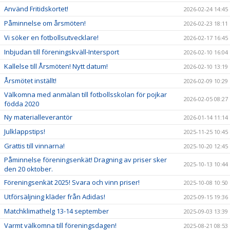
Använd Fritidskortet!
2026-02-24 14:45
Påminnelse om årsmöten!
2026-02-23 18:11
Vi söker en fotbollsutvecklare!
2026-02-17 16:45
Inbjudan till föreningskväll-Intersport
2026-02-10 16:04
Kallelse till Årsmöten! Nytt datum!
2026-02-10 13:19
Årsmötet inställt!
2026-02-09 10:29
Välkomna med anmälan till fotbollsskolan för pojkar
2026-02-05 08:27
födda 2020
Ny materialleverantör
2026-01-14 11:14
Julklappstips!
2025-11-25 10:45
Grattis till vinnarna!
2025-10-20 12:45
Påminnelse föreningsenkät! Dragning av priser sker
2025-10-13 10:44
den 20 oktober.
Föreningsenkät 2025! Svara och vinn priser!
2025-10-08 10:50
Utförsäljning kläder från Adidas!
2025-09-15 19:36
Matchklimathelg 13-14 september
2025-09-03 13:39
Varmt välkomna till föreningsdagen!
2025-08-21 08:53