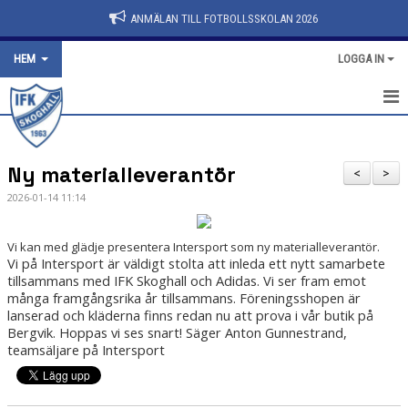
ANMÄLAN TILL FOTBOLLSSKOLAN 2026
HEM
LOGGA IN
HEM
Ny materialleverantör
NYHETER
<
>
2026-01-14 11:14
KANSLIET-KONTAKT
Vi kan med glädje presentera Intersport som ny materialleverantör.
KALENDER
Vi på Intersport är väldigt stolta att inleda ett nytt samarbete
tillsammans med IFK Skoghall och Adidas. Vi ser fram emot
VÅRA LAG/TRÄNARE
många framgångsrika år tillsammans.
Föreningsshopen är
lanserad och kläderna finns redan nu att prova i vår butik på
STYRELSE
Bergvik. Hoppas vi ses snart! Säger Anton Gunnestrand,
teamsäljare på Intersport
OM KLUBBEN
DOKUMENT