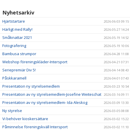
Nyhetsarkiv
LÄNKAR
Hjärtstartare
2026-06-03 09:15
SAMARBETSPARTNERS
Härligt med Rally!
2026-05-27 14:24
Småknattar 2021
2026-05-19 14:52
Fotografering
2026-05-19 10:06
Bambusa strumpor
2026-04-28 11:08
Webshop föreningskläder-Intersport
2026-04-21 07:31
Seriepremiär Div 5!
2026-04-14 08:43
Påskkaramell
2026-04-01 07:43
Presentation ny styrelsemedlem
2026-03-23 10:54
Presentation av ny styrelsemedlem-Josefine Weiteschat
2026-03-16 09:11
Presentation av ny styrelsemedlem- Ida Aleskog
2026-03-09 13:30
Ny styrelse
2026-03-05 08:08
Vi behöver kioskersättare
2026-03-02 15:22
Påminnelse föreningskväll Intersport
2026-03-02 11:10