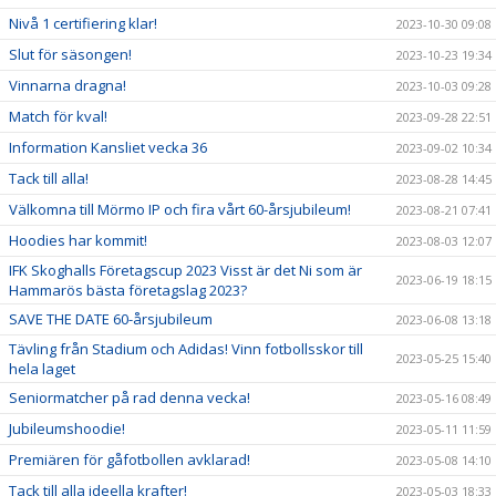
Nivå 1 certifiering klar!
2023-10-30 09:08
Slut för säsongen!
2023-10-23 19:34
Vinnarna dragna!
2023-10-03 09:28
Match för kval!
2023-09-28 22:51
Information Kansliet vecka 36
2023-09-02 10:34
Tack till alla!
2023-08-28 14:45
Välkomna till Mörmo IP och fira vårt 60-årsjubileum!
2023-08-21 07:41
Hoodies har kommit!
2023-08-03 12:07
IFK Skoghalls Företagscup 2023 Visst är det Ni som är
2023-06-19 18:15
Hammarös bästa företagslag 2023?
SAVE THE DATE 60-årsjubileum
2023-06-08 13:18
Tävling från Stadium och Adidas! Vinn fotbollsskor till
2023-05-25 15:40
hela laget
Seniormatcher på rad denna vecka!
2023-05-16 08:49
Jubileumshoodie!
2023-05-11 11:59
Premiären för gåfotbollen avklarad!
2023-05-08 14:10
Tack till alla ideella krafter!
2023-05-03 18:33