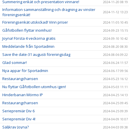
Summering enkät och presentation vinnare!
2024-11-20 08:19
Information sammanställning och dragning av vinster
2024-11-12 13:23
föreningsenkät!
Föreningsenkät utskickad! Vinn priser
2024-11-05 10:45
Gåfotbollen flyttar inomhus!
2024-09-23 15:15
Joyna! Första 4 veckorna gratis
2024-09-10 10:42
Meddelande från Sportadmin
2024-08-20 08:30
Save the date-31 augusti föreningsdag
2024-08-06 09:22
Glad sommar!
2024-06-24 11:57
Nya appar för Sportadmin
2024-06-17 09:56
Restaurangchansen
2024-05-23 16:12
Nu flyttar Gåfotbollen utomhus igen!
2024-05-03 11:11
Hinderbanan Mörmo IP
2024-04-25 14:13
Restaurangchansen
2024-04-25 09:45
Seriepremiär Div 6
2024-04-25 09:39
Seriepremiär Div 4!
2024-04-09 10:07
Säljkrav Joyna?
2024-04-03 09:38