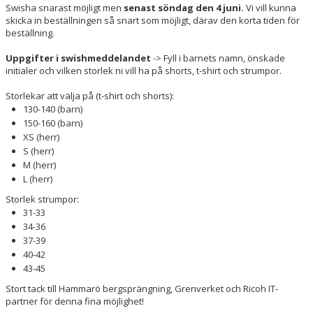
Swisha snarast möjligt men
senast söndag den 4 juni.
Vi vill kunna
skicka in beställningen så snart som möjligt, därav den korta tiden för
beställning.
Uppgifter i swishmeddelandet
-> Fyll i barnets namn, önskade
initialer och vilken storlek ni vill ha på shorts, t-shirt och strumpor.
Storlekar att välja på (t-shirt och shorts):
130-140 (barn)
150-160 (barn)
XS (herr)
S (herr)
M (herr)
L (herr)
Storlek strumpor:
31-33
34-36
37-39
40-42
43-45
Stort tack till Hammarö bergsprängning, Grenverket och Ricoh IT-
partner för denna fina möjlighet!