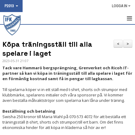
P2013
LOGGA IN
HEM
Köpa träningsställ till alla
NYHETER
<
>
spelare i laget
KALENDER
2023-05-31 21:07
Tack vare Hammarö bergsprängning, Grenverket och Ricoh IT-
MATCHER
partner så kan vi köpa in träningsställ till alla spelare i laget för
en förmånlig kostnad samt få in pengar till lagkassan.
DOKUMENT
Till spelarna köper vi in ett ställ med t-shirt, shorts och strumpor med
klubbmärke, spelarens initialer och våra sponsorer på. Vi kommer
TRUPPEN
även beställa målvaktströjor som spelarna kan låna under träning.
BILDGALLERI
Beställning och betalning
Swisha 250 kronor till Maria Wahl på 070-573 4072 för att beställa ett
KONTAKT
träningsställ (t-shirt, shorts och strumpor) till ert barn. Om det finns
ekonomiska hinder för att köpa in kläderna så hör av er!