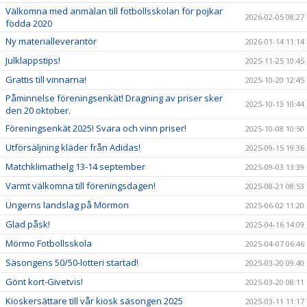
Välkomna med anmälan till fotbollsskolan för pojkar
2026-02-05 08:27
födda 2020
Ny materialleverantör
2026-01-14 11:14
Julklappstips!
2025-11-25 10:45
Grattis till vinnarna!
2025-10-20 12:45
Påminnelse föreningsenkät! Dragning av priser sker
2025-10-13 10:44
den 20 oktober.
Föreningsenkät 2025! Svara och vinn priser!
2025-10-08 10:50
Utförsäljning kläder från Adidas!
2025-09-15 19:36
Matchklimathelg 13-14 september
2025-09-03 13:39
Varmt välkomna till föreningsdagen!
2025-08-21 08:53
Ungerns landslag på Mörmon
2025-06-02 11:20
Glad påsk!
2025-04-16 14:09
Mörmo Fotbollsskola
2025-04-07 06:46
Säsongens 50/50-lotteri startad!
2025-03-20 09:40
Gönt kort-Givetvis!
2025-03-20 08:11
Kioskersättare till vår kiosk säsongen 2025
2025-03-11 11:17