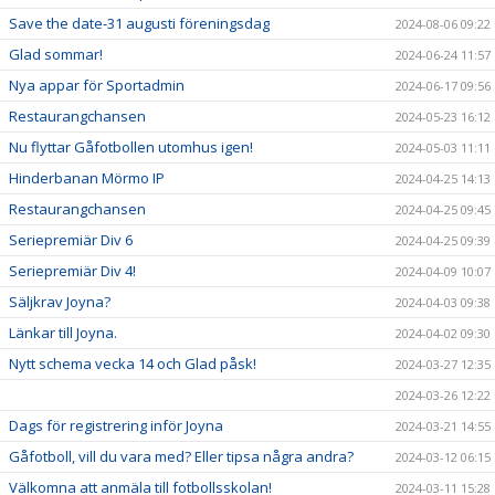
Save the date-31 augusti föreningsdag
2024-08-06 09:22
Glad sommar!
2024-06-24 11:57
Nya appar för Sportadmin
2024-06-17 09:56
Restaurangchansen
2024-05-23 16:12
Nu flyttar Gåfotbollen utomhus igen!
2024-05-03 11:11
Hinderbanan Mörmo IP
2024-04-25 14:13
Restaurangchansen
2024-04-25 09:45
Seriepremiär Div 6
2024-04-25 09:39
Seriepremiär Div 4!
2024-04-09 10:07
Säljkrav Joyna?
2024-04-03 09:38
Länkar till Joyna.
2024-04-02 09:30
Nytt schema vecka 14 och Glad påsk!
2024-03-27 12:35
2024-03-26 12:22
Dags för registrering inför Joyna
2024-03-21 14:55
Gåfotboll, vill du vara med? Eller tipsa några andra?
2024-03-12 06:15
Välkomna att anmäla till fotbollsskolan!
2024-03-11 15:28