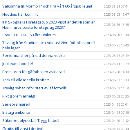
Välkomna till Mörmo IP och fira vårt 60-årsjubileum!
2023-08-21 07:41
Hoodies har kommit!
2023-08-03 12:07
IFK Skoghalls Företagscup 2023 Visst är det Ni som är
2023-06-19 18:15
Hammarös bästa företagslag 2023?
SAVE THE DATE 60-årsjubileum
2023-06-08 13:18
Tävling från Stadium och Adidas! Vinn fotbollsskor till
2023-05-25 15:40
hela laget
Seniormatcher på rad denna vecka!
2023-05-16 08:49
Jubileumshoodie!
2023-05-11 11:59
Premiären för gåfotbollen avklarad!
2023-05-08 14:10
Tack till alla ideella krafter!
2023-05-03 18:33
Trevlig nyhet inför start av gåfotboll!
2023-05-03 11:58
Riktig premiärhelg!
2023-05-02 23:25
Seriepremiärer!
2023-04-26 20:01
Instagramkonto
2023-04-25 07:45
Säkerhet-olycksfall-Trygg fotboll
2023-04-20 12:42
Grattis till vinst i derbyt!
2023-04-14 21:44