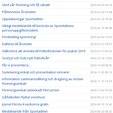
Stöd vår förening och få rabatt!
2025-03-03 09:14
Påminnelse Årsmöten
2025-02-24 12:44
Uppdateringar Sportadmin
2025-02-10 18:50
Viktigt meddelande till berörda av SportAdmins
2025-02-10 08:48
personuppgiftsincident.
Fördelaktig sponsring!
2025-02-04 15:47
Kallelse till årsmöte
2025-01-27 19:07
Välkomna att anmäla till Fotbollsskolan för pojkar 2019
2025-01-27 09:23
God Jul och Gott nytt fotbollsår!
2024-12-19 15:00
Får vi presentera....
2024-12-04 08:30
Summering enkät och presentation vinnare!
2024-11-20 08:19
Information sammanställning och dragning av vinster
2024-11-12 13:23
föreningsenkät!
Föreningsenkät utskickad! Vinn priser
2024-11-05 10:45
Gåfotbollen flyttar inomhus!
2024-09-23 15:15
Joyna! Första 4 veckorna gratis
2024-09-10 10:42
Meddelande från Sportadmin
2024-08-20 08:30