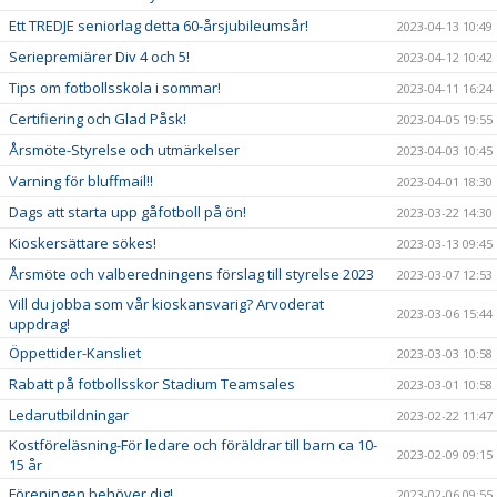
Ett TREDJE seniorlag detta 60-årsjubileumsår!
2023-04-13 10:49
Seriepremiärer Div 4 och 5!
2023-04-12 10:42
Tips om fotbollsskola i sommar!
2023-04-11 16:24
Certifiering och Glad Påsk!
2023-04-05 19:55
Årsmöte-Styrelse och utmärkelser
2023-04-03 10:45
Varning för bluffmail!!
2023-04-01 18:30
Dags att starta upp gåfotboll på ön!
2023-03-22 14:30
Kioskersättare sökes!
2023-03-13 09:45
Årsmöte och valberedningens förslag till styrelse 2023
2023-03-07 12:53
Vill du jobba som vår kioskansvarig? Arvoderat
2023-03-06 15:44
uppdrag!
Öppettider-Kansliet
2023-03-03 10:58
Rabatt på fotbollsskor Stadium Teamsales
2023-03-01 10:58
Ledarutbildningar
2023-02-22 11:47
Kostföreläsning-För ledare och föräldrar till barn ca 10-
2023-02-09 09:15
15 år
Föreningen behöver dig!
2023-02-06 09:55