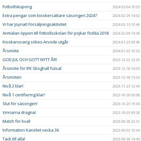
Fotbollskupong
2024-03-04 10:03
Extra pengar som kioskersättare säsongen 2024?
2024-02-29 14:02
Vi har Joynat! Försäljningsaktivitet
2024-02-15 10:49
Anmälan öppen till fotbollsskolan för pojkar födda 2018
2024-02-09 14:50
Kioskansvarig sökes-Arvode utgår
2024-01-23 09:49
Årsmöte
2024-01-22 10:32
GOD JUL OCH GOTT NYTT ÅR!
2023-12-22 12:29
Årsmöte för IFK Skoghall Futsal
2023-12-18 16:03
Årsmöten
2023-12-18 15:55
Nivå 2 klar!
2023-11-23 12:45
Nivå 1 certifiering klar!
2023-10-30 09:08
Slut för säsongen!
2023-10-23 19:34
Vinnarna dragna!
2023-10-03 09:28
Match för kval!
2023-09-28 22:51
Information Kansliet vecka 36
2023-09-02 10:34
Tack till alla!
2023-08-28 14:45