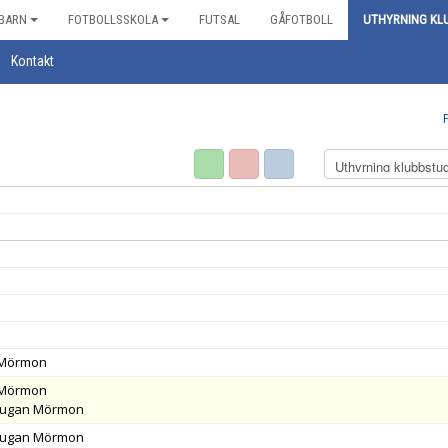
BARN
FOTBOLLSSKOLA
FUTSAL
GÅFOTBOLL
UTHYRNING KL
Kontakt
n Mörmon
n Mörmon
bstugan Mörmon
bstugan Mörmon