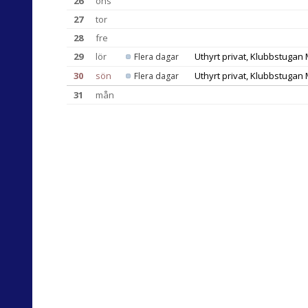
26
ons
27
tor
28
fre
29
lör
Uthyrt privat, Klubbstuga
Flera dagar
30
sön
Uthyrt privat, Klubbstuga
Flera dagar
31
mån