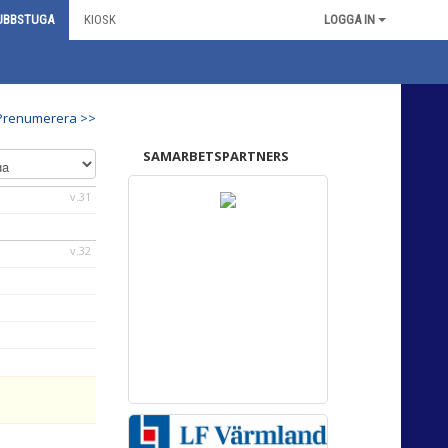
UBBSTUGA
KIOSK
LOGGA IN
Prenumerera >>
SAMARBETSPARTNERS
v.31
v.32