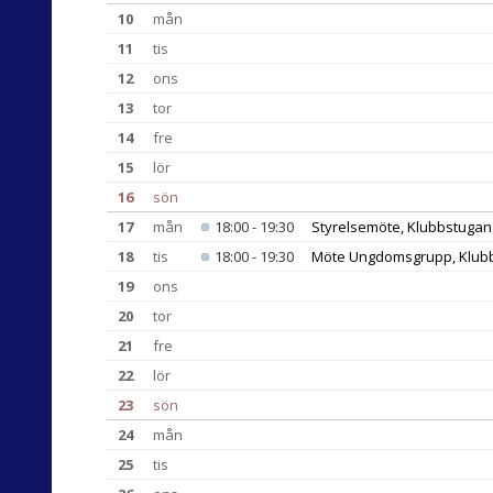
10
mån
11
tis
12
ons
13
tor
14
fre
15
lör
16
sön
17
mån
18:00 - 19:30
Styrelsemöte, Klubbstuga
18
tis
18:00 - 19:30
Möte Ungdomsgrupp, Klub
19
ons
20
tor
21
fre
22
lör
23
sön
24
mån
25
tis