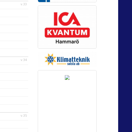
v.33
v.34
v.35