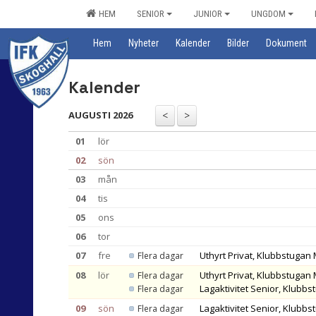
HEM
SENIOR
JUNIOR
UNGDOM
Hem
Nyheter
Kalender
Bilder
Dokument
Kalender
AUGUSTI 2026
01
lör
02
sön
03
mån
04
tis
05
ons
06
tor
07
fre
Uthyrt Privat, Klubbstuga
Flera dagar
08
lör
Uthyrt Privat, Klubbstuga
Flera dagar
Lagaktivitet Senior, Klub
Flera dagar
09
sön
Lagaktivitet Senior, Klub
Flera dagar