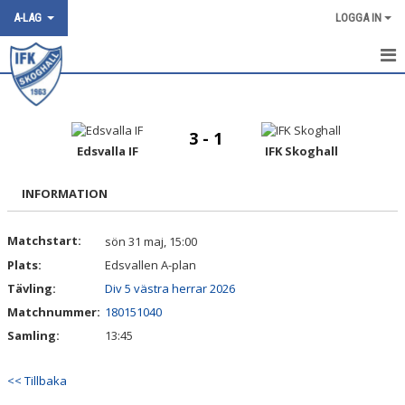
A-LAG
LOGGA IN
HEM
NYHETER
3 - 1
Edsvalla IF
IFK Skoghall
DOKUMENT
INFORMATION
BILDGALLERI
Matchstart:
sön 31 maj, 15:00
KONTAKT
Plats:
Edsvallen A-plan
TRUPPEN
Tävling:
Div 5 västra herrar 2026
Matchnummer:
180151040
KALENDER
Samling:
13:45
MATCHER
<< Tillbaka