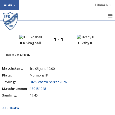
A-LAG
LOGGA IN
HEM
NYHETER
1 - 1
IFK Skoghall
Ulvsby IF
DOKUMENT
INFORMATION
BILDGALLERI
Matchstart:
fre 05 juni, 19:00
KONTAKT
Plats:
Mörmons IP
TRUPPEN
Tävling:
Div 5 västra herrar 2026
Matchnummer:
180151048
KALENDER
Samling:
17:45
MATCHER
<< Tillbaka