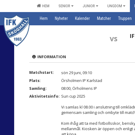
HEM
SENIOR
JUNIOR
UNGDOM
Hem
Nyheter
Kalender
Matcher
Truppen
I
vs
INFORMATION
Matchstart:
sön 29 juni, 09:10
Plats:
Örsholmen IP Karlstad
Samling:
08:00, Örholmens IP
Aktivitetsinfo:
Sun cup 2025
Vi samlas kl 08.00 i anslutning till omk
gemensam samling och ombyte till matchs
Kom ihåg att ta med fotbollsskor, bensk
mellanmål. Kiosken är öppen och enligt
att köpa.