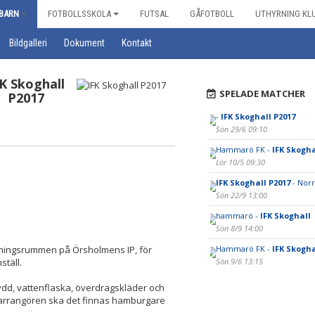
BARN
FOTBOLLSSKOLA
FUTSAL
GÅFOTBOLL
UTHYRNING KL
Bildgalleri
Dokument
Kontakt
FK Skoghall
SPELADE MATCHER
P2017
-
IFK Skoghall P2017
Sön 29/6 09:10
Hammarö FK -
IFK Skogha
Lör 10/5 09:30
IFK Skoghall P2017
- Norr
Sön 22/9 13:00
hammarö -
IFK Skoghall
Sön 8/9 14:00
lädningsrummen på Örsholmens IP, för
Hammarö FK -
IFK Skogha
täll.
Sön 9/6 13:15
ydd, vattenflaska, överdragskläder och
 arrangören ska det finnas hamburgare