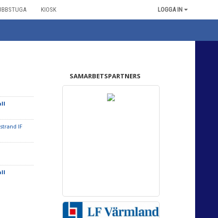
UBBSTUGA
KIOSK
LOGGA IN
SAMARBETSPARTNERS
ll
strand IF
ll