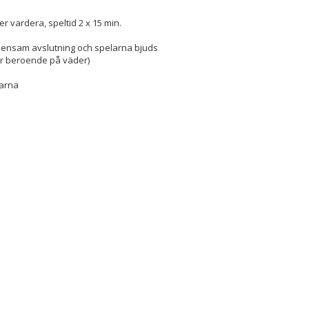
r vardera, speltid 2 x 15 min.
emensam avslutning och spelarna bjuds
ar beroende på väder)
darna