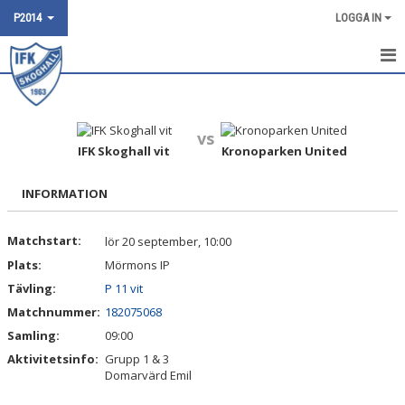
P2014
LOGGA IN
HEM
NYHETER
vs
IFK Skoghall vit
Kronoparken United
KALENDER
INFORMATION
POOLSPEL
Matchstart:
lör 20 september, 10:00
TRUPPEN
Plats:
Mörmons IP
BILDGALLERI
Tävling:
P 11 vit
Matchnummer:
182075068
DOKUMENT
Samling:
09:00
Aktivitetsinfo:
Grupp 1 & 3
KONTAKT
Domarvärd Emil