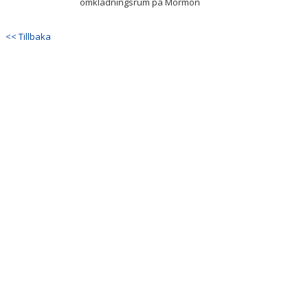
omklädningsrum på Mörmon
<< Tillbaka