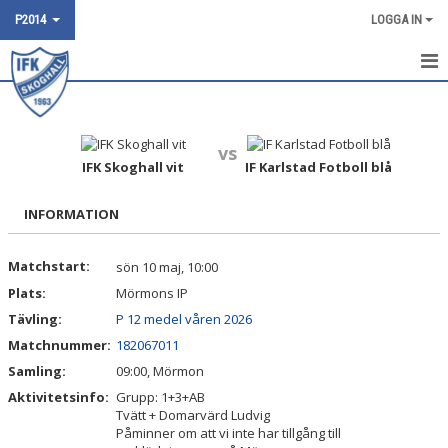
P2014
LOGGA IN
HEM
NYHETER
vs
IFK Skoghall vit
IF Karlstad Fotboll blå
KALENDER
INFORMATION
POOLSPEL
Matchstart:
sön 10 maj, 10:00
TRUPPEN
Plats:
Mörmons IP
BILDGALLERI
Tävling:
P 12 medel våren 2026
Matchnummer:
182067011
DOKUMENT
Samling:
09:00, Mörmon
Aktivitetsinfo:
Grupp: 1+3+AB
KONTAKT
Tvätt + Domarvärd Ludvig
Påminner om att vi inte har tillgång till