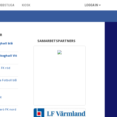
UBBSTUGA
KIOSK
LOGGA IN
R
SAMARBETSPARTNERS
ghall blå
Skoghall Vit
K FK röd
a Fotboll blå
it
rö FK nord