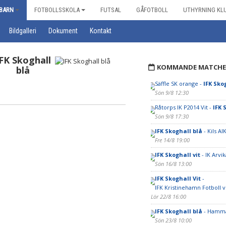
BARN
FOTBOLLSSKOLA
FUTSAL
GÅFOTBOLL
UTHYRNING KL
Bildgalleri
Dokument
Kontakt
FK Skoghall
KOMMANDE MATCHE
blå
Säffle SK orange -
IFK Sko
Sön 9/8 12:30
Råtorps IK P2014 Vit -
IFK 
Sön 9/8 17:30
IFK Skoghall blå
- Kils AI
Fre 14/8 19:00
IFK Skoghall vit
- IK Arvik
Sön 16/8 13:00
IFK Skoghall Vit
-
IFK Kristinehamn Fotboll v
Lör 22/8 16:00
IFK Skoghall blå
- Hamma
Sön 23/8 10:00