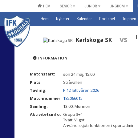
HEM
SENIOR
JUNIOR
UNGDOM
Hem
Nyheter
Kalender
Poolspel
Truppen
I
vs
Karlskoga SK
INFORMATION
Matchstart:
sön 24 maj, 15:00
Plats:
Stråvallen
Tävling:
P 12 lätt våren 2026
Matchnummer:
182066015
Samling:
13:00, Mörmon
Aktivitetsinfo:
Grupp 3+4
Tvätt: Vilgot
Använd skjutsfunktionen i sportadmin