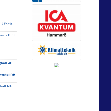
ö FK väst
rands IF röd
it
ghall vit
koghall Vit
hall blå