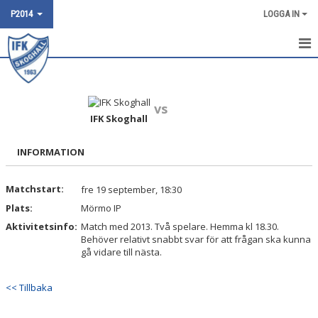
P2014
LOGGA IN
HEM
NYHETER
vs
IFK Skoghall
KALENDER
INFORMATION
POOLSPEL
Matchstart:
fre 19 september, 18:30
TRUPPEN
Plats:
Mörmo IP
BILDGALLERI
Aktivitetsinfo:
Match med 2013. Två spelare. Hemma kl 18.30.
Behöver relativt snabbt svar för att frågan ska kunna
gå vidare till nästa.
DOKUMENT
KONTAKT
<< Tillbaka