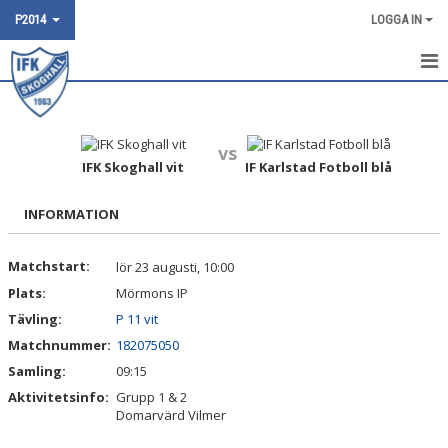
P2014
LOGGA IN
HEM
NYHETER
vs
IFK Skoghall vit
IF Karlstad Fotboll blå
KALENDER
INFORMATION
POOLSPEL
Matchstart:
lör 23 augusti, 10:00
TRUPPEN
Plats:
Mörmons IP
BILDGALLERI
Tävling:
P 11 vit
Matchnummer:
182075050
DOKUMENT
Samling:
09:15
Aktivitetsinfo:
Grupp 1 & 2
KONTAKT
Domarvärd Vilmer