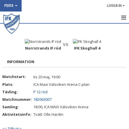
P2013
LOGGA IN
HEM
NYHETER
vs
Norrstrands IF röd
IFK Skoghall 4
KALENDER
INFORMATION
MATCHER
Matchstart:
tis 20 maj, 19:00
DOKUMENT
Plats:
ICA Maxi Välsviken Arena C-plan
TRUPPEN
Tävling:
P 12 röd
Matchnummer:
182063007
BILDGALLERI
Samling:
18:00, ICA MAXI Välsviken Arena
Aktivitetsinfo:
Tvätt: Olle Hardin
KONTAKT
<< Tillbaka