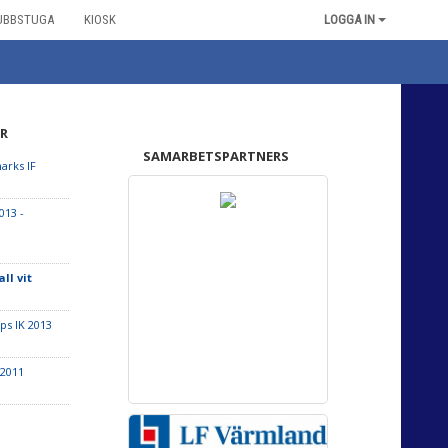
UBBSTUGA
KIOSK
LOGGA IN
R
SAMARBETSPARTNERS
arks IF
013 -
ll vit
ps IK 2013
 2011