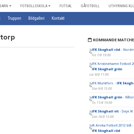
BARN
FOTBOLLSSKOLA
FUTSAL
GÅFOTBOLL
UTHYRNING KL
t
Truppen
Bildgalleri
Kontakt
torp
KOMMANDE MATCHE
IFK Skoghall röd
- Nordm
Fre 7/8 19:00
IFK Kristinehamn Fotboll 2
IFK Skoghall grön
Lör 8/8 11:00
IFK Munkfors -
IFK Skogha
Sön 9/8 15:00
IFK Skoghall grön
- Råtor
Tis 11/8 19:00
IFK Skoghall vit
- Deje IK
Sön 16/8 13:00
IK Arvika Fotboll 2012 blå -
IFK Skoghall röd