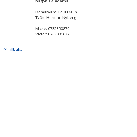
någon av ledarna.
Domarvärd: Loui Melin
Tvätt: Herman Nyberg
Micke: 0735350870
Viktor: 0763031627
<< Tillbaka