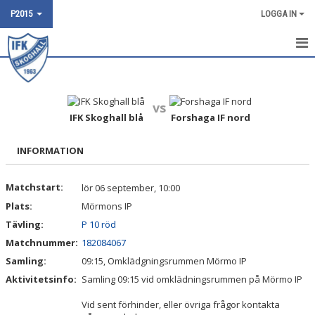
P2015
LOGGA IN
HEM
NYHETER
vs
IFK Skoghall blå
Forshaga IF nord
KALENDER
INFORMATION
POOLSPEL
Matchstart:
lör 06 september, 10:00
TRUPPEN
Plats:
Mörmons IP
BILDGALLERI
Tävling:
P 10 röd
Matchnummer:
182084067
DOKUMENT
Samling:
09:15, Omklädgningsrummen Mörmo IP
Aktivitetsinfo:
Samling 09:15 vid omklädningsrummen på Mörmo IP
KONTAKT
Vid sent förhinder, eller övriga frågor kontakta