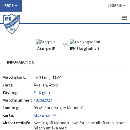
P2015
LOGGA IN
HEM
NYHETER
vs
Åtorps IF
IFK Skoghall vit
KALENDER
INFORMATION
POOLSPEL
Matchstart:
lör 31 maj, 11:00
TRUPPEN
Plats:
Åvallen, Åtorp
BILDGALLERI
Tävling:
P 10 grön
Matchnummer:
182082027
DOKUMENT
Samling:
08:45, Parkeringen Mörmo IP
Karta:
Klicka här >>
KONTAKT
Aktivitetsinfo:
Samling på Mörmo IP 8.45 för att se till så att alla har
någon att åka med.