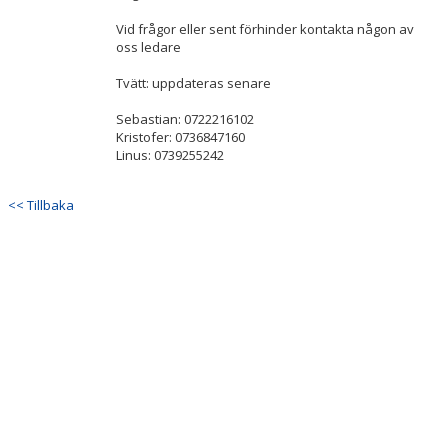
Vid frågor eller sent förhinder kontakta någon av
oss ledare
Tvätt: uppdateras senare
Sebastian: 0722216102
Kristofer: 0736847160
Linus: 0739255242
<< Tillbaka