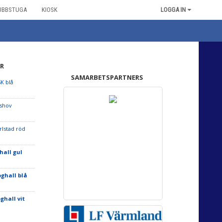
UBBSTUGA
KIOSK
LOGGA IN
R
SAMARBETSPARTNERS
SK blå
dshov
rlstad röd
hall gul
oghall blå
ghall vit