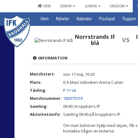
HEM
SENIOR
JUNIOR
UNGDOM
Hem
Nyheter
Kalender
Poolspel
Truppen
Norrstrands IF
vs
blå
INFORMATION
Matchstart:
sön 17 maj, 10:30
Plats:
ICA Maxi Välsviken Arena C-plan
Tävling:
P 11 vit
Matchnummer:
182075019
Samling:
09:40, Kroppkärrs IP
Aktivitetsinfo:
Samling 09:40 på kroppkärrs IP
Om man behöver hjälp med skjuts, får sen
kontakta någon av ledarna.