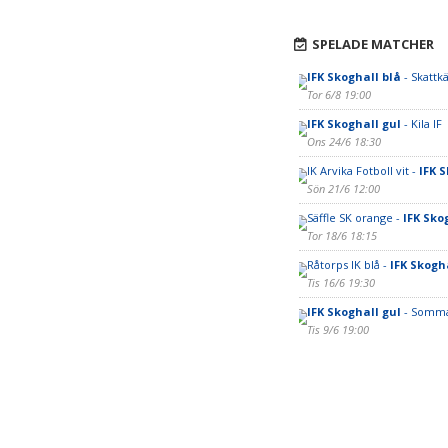
SPELADE MATCHER
IFK Skoghall blå
- Skattkä
Tor 6/8 19:00
IFK Skoghall gul
- Kila IF
Ons 24/6 18:30
IK Arvika Fotboll vit -
IFK S
Sön 21/6 12:00
Säffle SK orange -
IFK Sko
Tor 18/6 18:15
Råtorps IK blå -
IFK Skogh
Tis 16/6 19:30
IFK Skoghall gul
- Somma
Tis 9/6 19:00