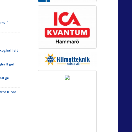
rrs IF
koghall vit
ghall gul
all gul
rro IF röd