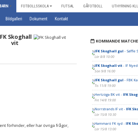
BARN
FOTBOLLSSKOLA
FUTSAL
GÅFOTBOLL
UTHYRNING KL
Bildgalleri
Dokument
Kontakt
IFK Skoghall
KOMMANDE MATCHE
vit
IFK Skoghall gul
- Säffle 
Lör 8/8 10:00
IFK Skoghall vit
- IF Nye
Sön 9/8 16:00
IFK Skoghall gul
- FBK Ka
Tis 11/8 19:00
Hertzöga BK vit -
IFK Skog
Fre 14/8 19:00
Norrstrands IF vit -
IFK Sk
Lör 15/8 10:30
Hammarö FK syd -
IFK Sko
t förhinder, eller har övriga frågor,
Lör 15/8 13:00