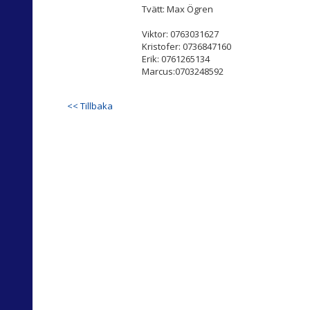
Tvätt: Max Ögren
Viktor: 0763031627
Kristofer: 0736847160
Erik: 0761265134
Marcus:0703248592
<< Tillbaka