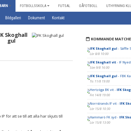
BARN
FOTBOLLSSKOLA
FUTSAL
GÅFOTBOLL
UTHYRNING KL
Bildgalleri
Dokument
Kontakt
FK Skoghall
KOMMANDE MATCHE
gul
IFK Skoghall gul
- Säffle 
Lör 8/8 10:00
IFK Skoghall vit
- IF Nye
Sön 9/8 16:00
IFK Skoghall gul
- FBK Ka
Tis 11/8 19:00
Hertzöga BK vit -
IFK Skog
Fre 14/8 19:00
Norrstrands IF vit -
IFK Sk
Lör 15/8 10:30
ör att se till att alla har skjuts till
Hammarö FK syd -
IFK Sko
Lör 15/8 13:00