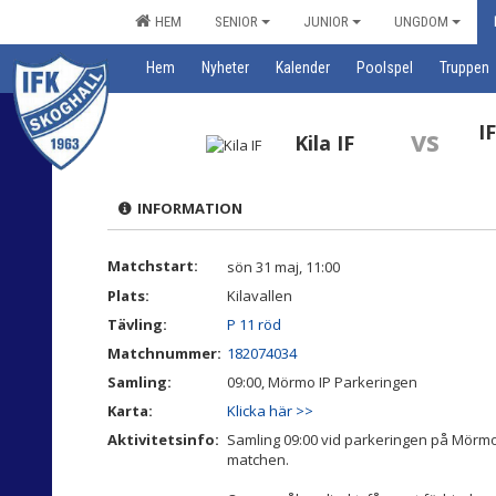
HEM
SENIOR
JUNIOR
UNGDOM
Hem
Nyheter
Kalender
Poolspel
Truppen
I
vs
Kila IF
INFORMATION
Matchstart:
sön 31 maj, 11:00
Plats:
Kilavallen
Tävling:
P 11 röd
Matchnummer:
182074034
Samling:
09:00, Mörmo IP Parkeringen
Karta:
Klicka här >>
Aktivitetsinfo:
Samling 09:00 vid parkeringen på Mörmo IP f
matchen.