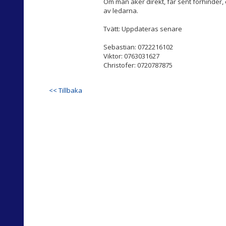
Om man åker direkt, får sent förhinder, 
av ledarna.
Tvätt: Uppdateras senare
Sebastian: 0722216102
Viktor: 0763031627
Christofer: 0720787875
<< Tillbaka