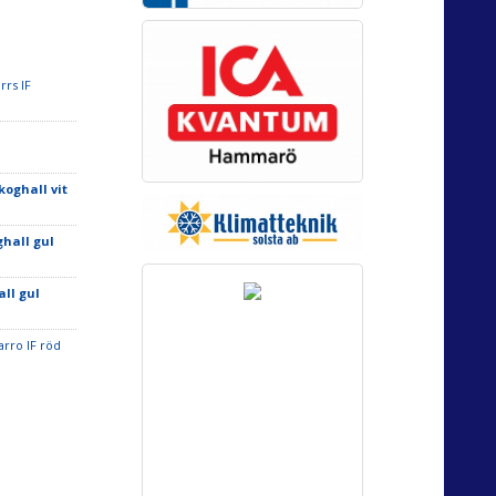
rrs IF
koghall vit
ghall gul
all gul
rro IF röd