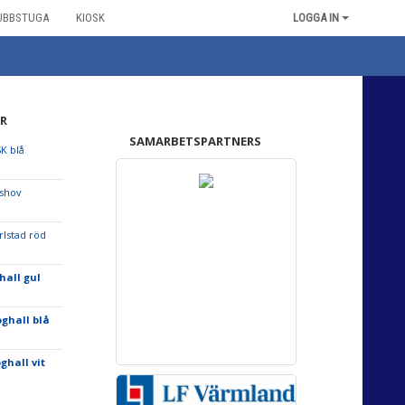
UBBSTUGA
KIOSK
LOGGA IN
R
SAMARBETSPARTNERS
SK blå
dshov
rlstad röd
hall gul
oghall blå
ghall vit