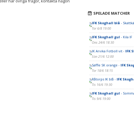
eller har övriga frågor, kontakta någon
SPELADE MATCHER
IFK Skoghall blå
- Skattkä
Tor 6/8 19:00
IFK Skoghall gul
- Kila IF
Ons 24/6 18:30
IK Arvika Fotboll vit -
IFK S
Sön 21/6 12:00
Säffle SK orange -
IFK Sko
Tor 18/6 18:15
Råtorps IK blå -
IFK Skogh
Tis 16/6 19:30
IFK Skoghall gul
- Somma
Tis 9/6 19:00