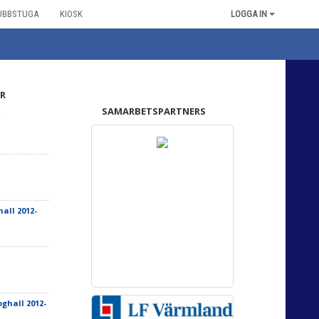
UBBSTUGA
KIOSK
LOGGA IN
R
SAMARBETSPARTNERS
-
hall 2012-
oghall 2012-