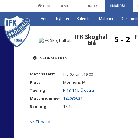
HEM
SENIOR
JUNIOR
UNGDOM
Hem
Nyheter
Kalender
Matcher
Dokumen
IFK Skoghall
F
5 - 2
blå
INFORMATION
Matchstart:
fre 05 juni, 19:00
Plats:
Mörmons IP
Tävling:
P 13-14 blå östra
Matchnummer:
182035021
Samling:
18:15
<< Tillbaka