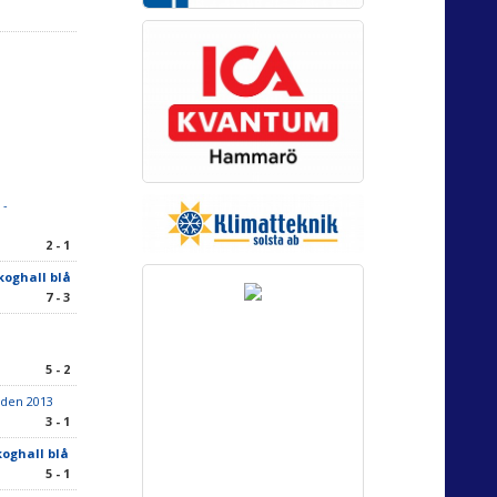
 -
2 - 1
koghall blå
7 - 3
5 - 2
taden 2013
3 - 1
koghall blå
5 - 1