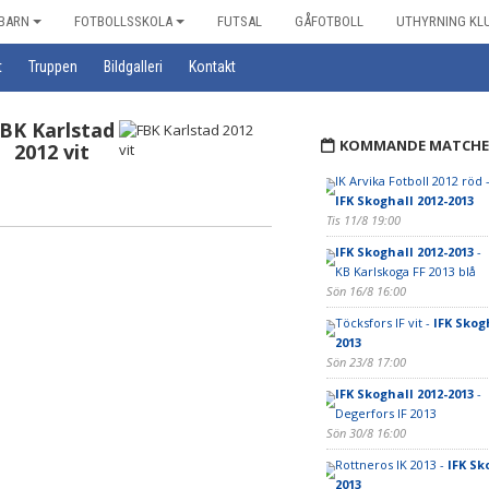
BARN
FOTBOLLSSKOLA
FUTSAL
GÅFOTBOLL
UTHYRNING KL
t
Truppen
Bildgalleri
Kontakt
BK Karlstad
KOMMANDE MATCHE
2012 vit
IK Arvika Fotboll 2012 röd 
IFK Skoghall 2012-2013
Tis 11/8 19:00
IFK Skoghall 2012-2013
-
KB Karlskoga FF 2013 blå
Sön 16/8 16:00
Töcksfors IF vit -
IFK Skog
2013
Sön 23/8 17:00
IFK Skoghall 2012-2013
-
Degerfors IF 2013
Sön 30/8 16:00
Rottneros IK 2013 -
IFK Sk
2013