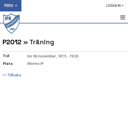
P2012
LOGGA IN
HEM
P2012
» Träning
NYHETER
KALENDER
Tid:
tor 06 november, 18:15 - 19:30
Plats:
Mörmo IP
MATCHER
<< Tillbaka
DOKUMENT
TRUPPEN
BILDGALLERI
KONTAKT