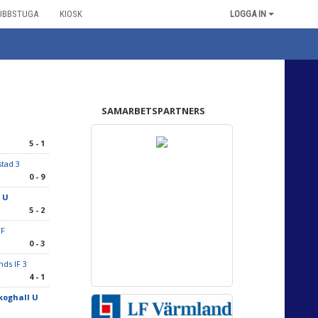
UBBSTUGA
KIOSK
LOGGA IN
SAMARBETSPARTNERS
5 - 1
stad 3
0 - 9
 U
5 - 2
IF
0 - 3
nds IF 3
4 - 1
koghall U