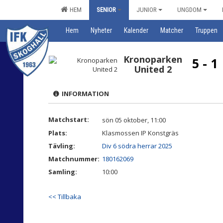
HEM
SENIOR
JUNIOR
UNGDOM
Hem
Nyheter
Kalender
Matcher
Truppen
Kronoparken
5 - 1
United 2
INFORMATION
Matchstart:
sön 05 oktober, 11:00
Plats:
Klasmossen IP Konstgräs
Tävling:
Div 6 södra herrar 2025
Matchnummer:
180162069
Samling:
10:00
<< Tillbaka