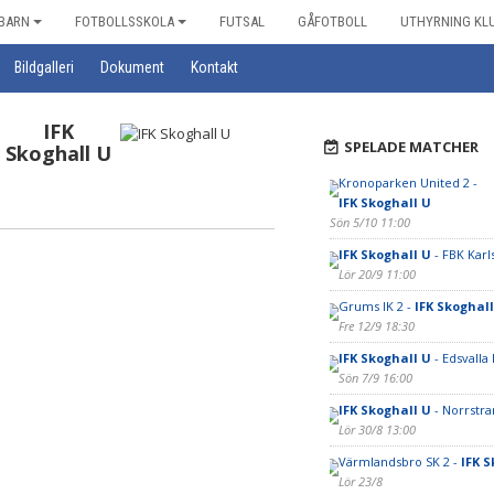
BARN
FOTBOLLSSKOLA
FUTSAL
GÅFOTBOLL
UTHYRNING KL
Bildgalleri
Dokument
Kontakt
IFK
SPELADE MATCHER
Skoghall U
Kronoparken United 2 -
IFK Skoghall U
Sön 5/10 11:00
IFK Skoghall U
- FBK Karl
Lör 20/9 11:00
Grums IK 2 -
IFK Skoghall
Fre 12/9 18:30
IFK Skoghall U
- Edsvalla 
Sön 7/9 16:00
IFK Skoghall U
- Norrstra
Lör 30/8 13:00
Värmlandsbro SK 2 -
IFK S
Lör 23/8